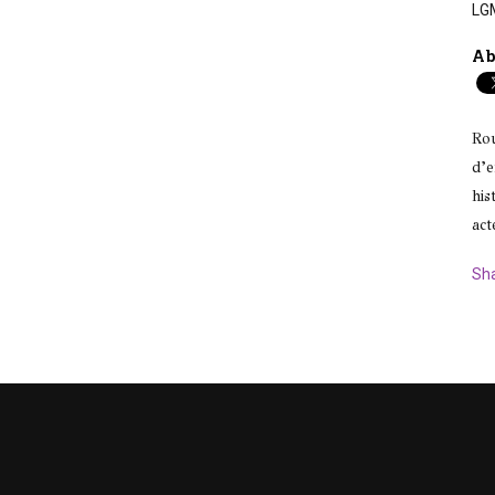
LGM
Ab
Rou
d’e
his
act
Sh