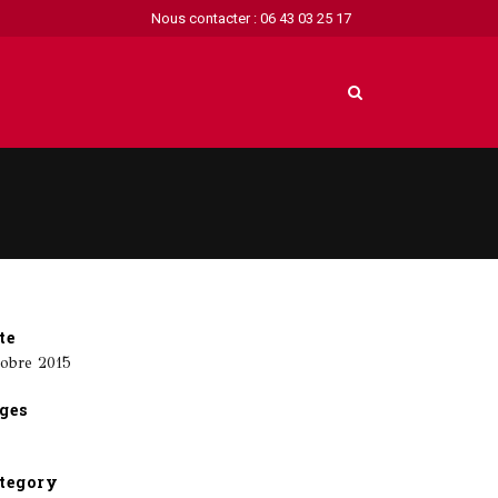
Nous contacter : 06 43 03 25 17
te
tobre 2015
ges
tegory